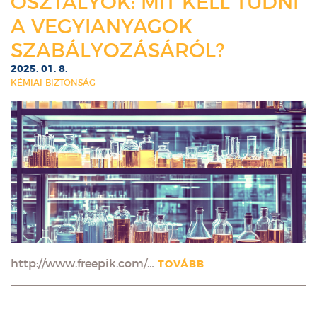
OSZTÁLYOK: MIT KELL TUDNI
A VEGYIANYAGOK
SZABÁLYOZÁSÁRÓL?
2025. 01. 8.
KÉMIAI BIZTONSÁG
http://www.freepik.com/…
TOVÁBB