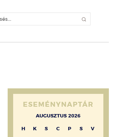
ESEMÉNYNAPTÁR
AUGUSZTUS 2026
H
K
S
C
P
S
V