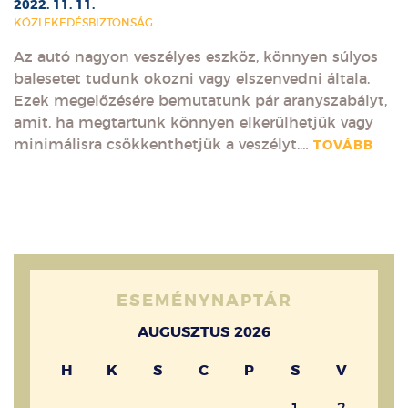
2022. 11. 11.
KÖZLEKEDÉSBIZTONSÁG
Az autó nagyon veszélyes eszköz, könnyen súlyos
balesetet tudunk okozni vagy elszenvedni általa.
Ezek megelőzésére bemutatunk pár aranyszabályt,
amit, ha megtartunk könnyen elkerülhetjük vagy
minimálisra csökkenthetjük a veszélyt.…
TOVÁBB
ESEMÉNYNAPTÁR
AUGUSZTUS 2026
H
K
S
C
P
S
V