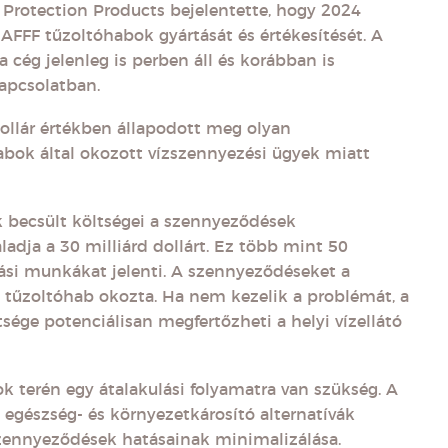
e Protection Products bejelentette, hogy 2024
AFFF tűzoltóhabok gyártását és értékesítését. A
 cég jelenleg is perben áll és korábban is
kapcsolatban.
ollár értékben állapodott meg olyan
abok által okozott vízszennyezési ügyek miatt
becsült költségei a szennyeződések
adja a 30 milliárd dollárt. Ez több mint 50
ási munkákat jelenti. A szennyeződéseket a
F tűzoltóhab okozta. Ha nem kezelik a problémát, a
ége potenciálisan megfertőzheti a helyi vízellátó
k terén egy átalakulási folyamatra van szükség. A
egészség- és környezetkárosító alternatívák
szennyeződések hatásainak minimalizálása.