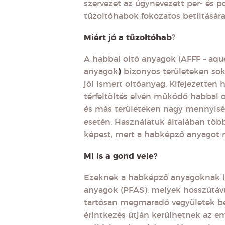
szervezet az úgynevezett per- és p
tűzoltóhabok fokozatos betiltására 
Miért jó a tűzoltóhab
?
A habbal oltó anyagok (AFFF – aqu
anyagok
)
bizonyos területeken so
jól ismert oltóanyag. Kifejezetten
térfeltöltés elvén működő habbal ol
és más területeken nagy mennyiség
esetén. Használatuk általában több
képest, mert a habképző anyagot m
Mi is a gond vele?
Ezeknek a habképző anyagoknak lén
anyagok (PFAS), melyek hosszútávú
tartósan megmaradó vegyületek belé
érintkezés útján kerülhetnek az em