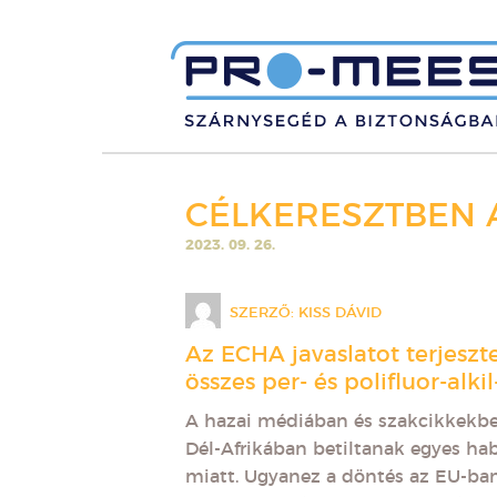
CÉLKERESZTBEN 
2023. 09. 26.
SZERZŐ:
KISS DÁVID
Az ECHA javaslatot terjeszt
összes per- és polifluor-alk
A hazai médiában és szakcikkekbe
Dél-Afrikában betiltanak egyes ha
miatt. Ugyanez a döntés az EU-ban 