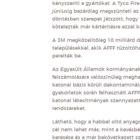
kényszeríti a gyártókat. A Tyco Fir
júniusig bezárólag megszünteti az 
döntésben szerepet játszott, hogy a
kötelezték már kártérítésre ezzel 
A 3M megközelítőleg 10 milliárd d
településekkel, akik AFFF tűzoltóh
perelték be.
Az Egyesült Államok kormányának 
felszámolására valószínűleg meghal
katonai bázis körüli dekontaminál
gyakorlatok során felhasznált AFF
katonai létesítmények szennyezetts
rendszereket.
Látható, hogy a habbal oltó anyago
cél nem lehet más, mint a kevésbé 
keresése és a már bekövetkezett 