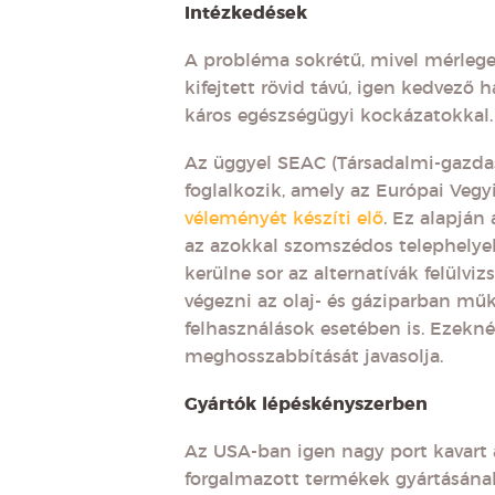
Intézkedések
A probléma sokrétű, mivel mérlegel
kifejtett rövid távú, igen kedvező 
káros egészségügyi kockázatokkal
Az üggyel SEAC (Társadalmi-gazdas
foglalkozik, amely az Európai Ve
véleményét készíti elő
. Ez alapján
az azokkal szomszédos telephelyek
kerülne sor az alternatívák felülvi
végezni az olaj- és gáziparban mű
felhasználások esetében is. Ezekné
meghosszabbítását javasolja.
Gyártók lépéskényszerben
Az USA-ban igen nagy port kavart a
forgalmazott termékek gyártásának 