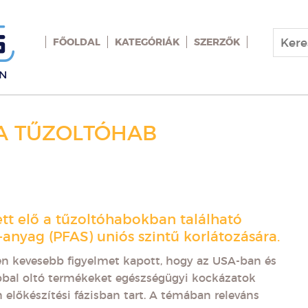
FŐOLDAL
KATEGÓRIÁK
SZERZŐK
A TŰZOLTÓHAB
ett elő a tűzoltóhabokban található
il-anyag (PFAS) uniós szintű korlátozására.
n kevesebb figyelmet kapott, hogy az USA-ban és
bbal oltó termékeket egészségügyi kockázatok
előkészítési fázisban tart. A témában releváns