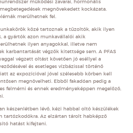
munrendszer működési zavarai, hormonális
s megbetegedések megnövekedett kockázata.
blémák merülhetnek fel.
unkakörök közé tartoznak a tűzoltók, akik ilyen
, a gyártók azon munkavállalói akik
erülhetnek ilyen anyagokkal, illetve nem
ek karbantartását végzők kitettsége sem. A PFAS
aggal végzett oltást követően jó eséllyel a
yeződésével és esetleges vízbázissal történő
iatt az expozícióval jóval szélesebb körben kell
elentősen megnövelheti. Ebből fakadóan pedig a
ges felmérni és ennek eredményeképpen megelőző,
i.
 készenlétben lévő, kézi habbal oltó készülékek
n tartózkodókra. Az elzártan tárolt habképző
tó hatást kifejteni.