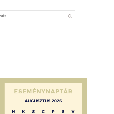
ESEMÉNYNAPTÁR
AUGUSZTUS 2026
H
K
S
C
P
S
V