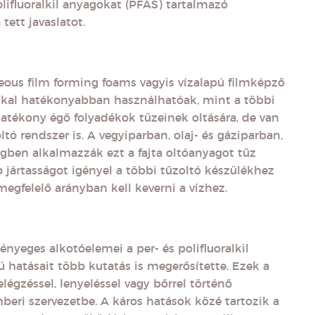
olifluoralkil anyagokat (PFAS) tartalmazó
tett javaslatot.
eous film forming foams vagyis vízalapú filmképző
kkal hatékonyabban használhatóak, mint a többi
 hatékony égő folyadékok tüzeinek oltására, de van
tó rendszer is. A vegyiparban, olaj- és gáziparban,
ben alkalmazzák ezt a fajta oltóanyagot tűz
 jártasságot igényel a többi tűzoltó készülékhez
egfelelő arányban kell keverni a vízhez.
yeges alkotóelemei a per- és polifluoralkil
 hatásait több kutatás is megerősítette. Ezek a
gzéssel, lenyeléssel vagy bőrrel történő
beri szervezetbe. A káros hatások közé tartozik a