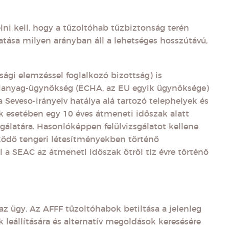
ni kell, hogy a tűzoltóhab tűzbiztonság terén
hatása milyen arányban áll a lehetséges hosszútávú,
.
ági elemzéssel foglalkozó bizottság) is
gyianyag-ügynökség (ECHA, az EU egyik ügynöksége)
 a Seveso-irányelv hatálya alá tartozó telephelyek és
 esetében egy 10 éves átmeneti időszak alatt
zsgálatára. Hasonlóképpen felülvizsgálatot kellene
ködő tengeri létesítményekben történő
l a SEAC az átmeneti időszak ötről tíz évre történő
z ügy. Az AFFF tűzoltóhabok betiltása a jelenleg
leállítására és alternatív megoldások keresésére