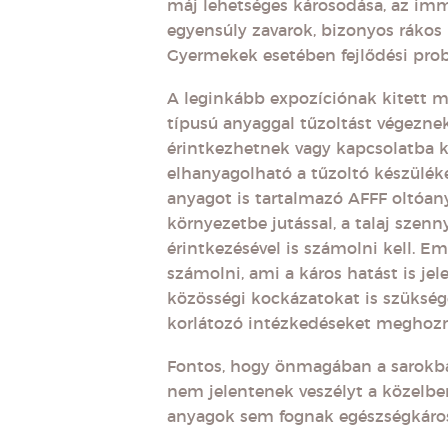
máj lehetséges károsodása, az im
egyensúly zavarok, bizonyos ráko
Gyermekek esetében fejlődési pro
A leginkább expozíciónak kitett m
típusú anyaggal tűzoltást végeznek
érintkezhetnek vagy kapcsolatba k
elhanyagolható a tűzoltó készülék
anyagot is tartalmazó AFFF oltóany
környezetbe jutással, a talaj szenn
érintkezésével is számolni kell. Em
számolni, ami a káros hatást is j
közösségi kockázatokat is szüksé
korlátozó intézkedéseket meghozn
Fontos, hogy önmagában a sarokban
nem jelentenek veszélyt a közelbe
anyagok sem fognak egészségkárosí