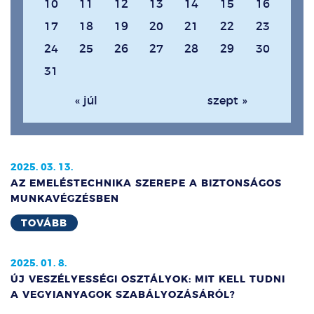
10
11
12
13
14
15
16
17
18
19
20
21
22
23
24
25
26
27
28
29
30
31
« júl
szept »
2025. 03. 13.
AZ EMELÉSTECHNIKA SZEREPE A BIZTONSÁGOS
MUNKAVÉGZÉSBEN
TOVÁBB
2025. 01. 8.
ÚJ VESZÉLYESSÉGI OSZTÁLYOK: MIT KELL TUDNI
A VEGYIANYAGOK SZABÁLYOZÁSÁRÓL?