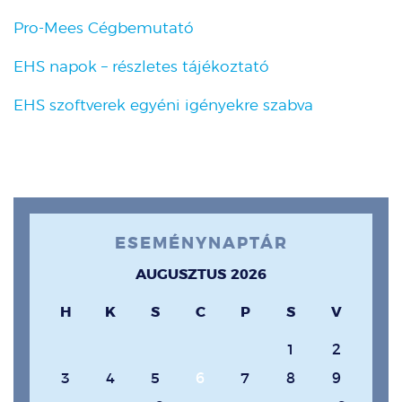
Pro-Mees Cégbemutató
EHS napok – részletes tájékoztató
EHS szoftverek egyéni igényekre szabva
ESEMÉNYNAPTÁR
AUGUSZTUS 2026
H
K
S
C
P
S
V
1
2
3
4
5
6
7
8
9