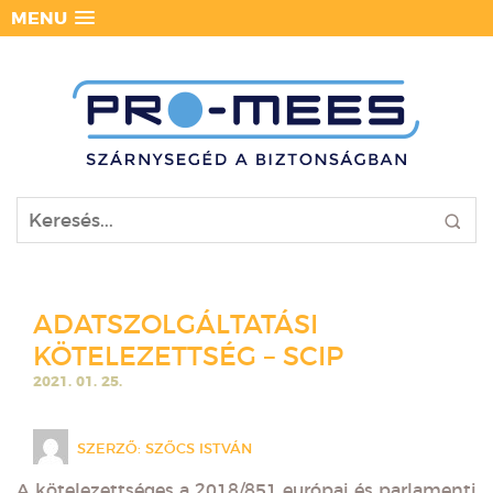
MENU
ADATSZOLGÁLTATÁSI
KÖTELEZETTSÉG – SCIP
2021. 01. 25.
SZERZŐ:
SZŐCS ISTVÁN
A kötelezettséges a 2018/851 európai és parlamenti