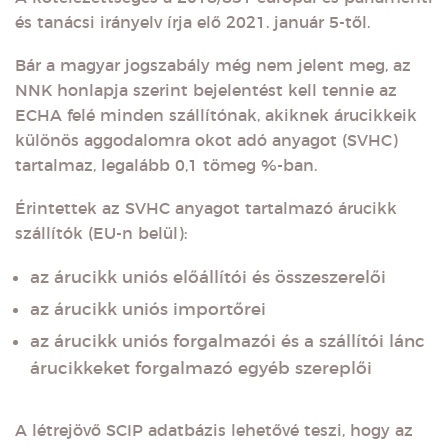
és tanácsi irányelv írja elő 2021. január 5-től.
Bár a magyar jogszabály még nem jelent meg, az
NNK honlapja szerint bejelentést kell tennie az
ECHA felé minden szállítónak, akiknek árucikkeik
különös aggodalomra okot adó anyagot (SVHC)
tartalmaz, legalább 0,1 tömeg %-ban.
Érintettek az SVHC anyagot tartalmazó árucikk
szállítók (EU-n belül):
az árucikk uniós előállítói és összeszerelői
az árucikk uniós importőrei
az árucikk uniós forgalmazói és a szállítói lánc
árucikkeket forgalmazó egyéb szereplői
A létrejövő SCIP adatbázis lehetővé teszi, hogy az