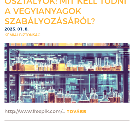
OSZTÁLYOK: MIT KELL TUDNI
A VEGYIANYAGOK
SZABÁLYOZÁSÁRÓL?
2025. 01. 8.
KÉMIAI BIZTONSÁG
http://www.freepik.com/…
TOVÁBB