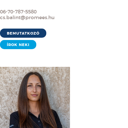
06-70-787-5580
cs.balint@promees.hu
BEMUTATKOZÓ
ÍROK NEKI