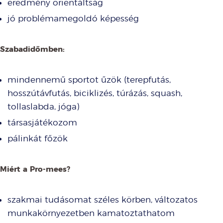
eredmény orientáltság
jó problémamegoldó képesség
Szabadidőmben:
mindennemű sportot űzök (terepfutás,
hosszútávfutás, biciklizés, túrázás, squash,
tollaslabda, jóga)
társasjátékozom
pálinkát főzök
Miért a Pro-mees?
szakmai tudásomat széles körben, változatos
munkakörnyezetben kamatoztathatom