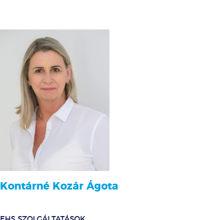
Kontárné Kozár Ágota
EHS SZOLGÁLTATÁSOK