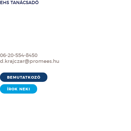
EHS TANÁCSADÓ
06-20-554-8450
d.krajczar@promees.hu
BEMUTATKOZÓ
ÍROK NEKI