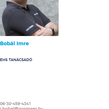
Bobál Imre
EHS TANÁCSADÓ
06-30-459-4341
i.bobal@promees.hu