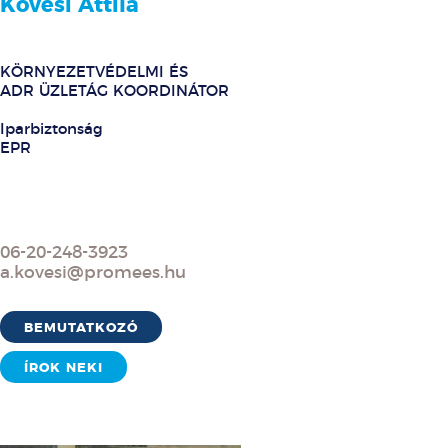
Kövesi Attila
KÖRNYEZETVÉDELMI ÉS
ADR ÜZLETÁG KOORDINÁTOR
Iparbiztonság
EPR
06-20-248-3923
a.kovesi@promees.hu
BEMUTATKOZÓ
ÍROK NEKI