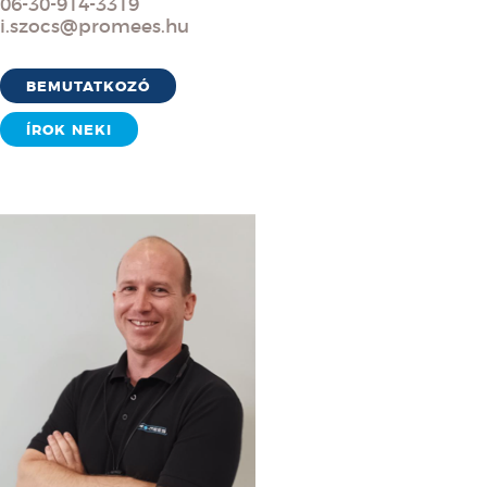
06-30-914-3319
i.szocs@promees.hu
BEMUTATKOZÓ
ÍROK NEKI