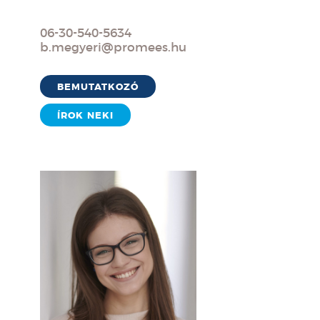
06-30-540-5634
b.megyeri@promees.hu
BEMUTATKOZÓ
ÍROK NEKI