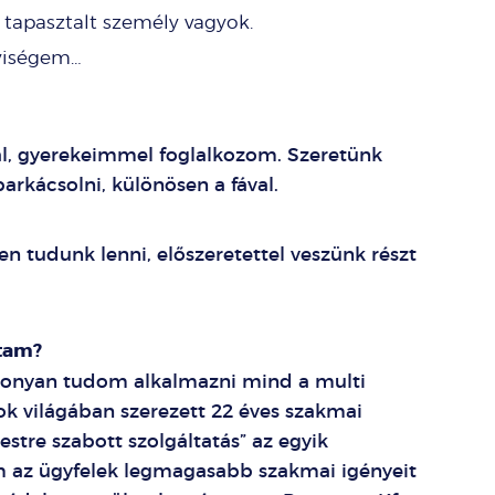
 tapasztalt személy vagyok.
lyiségem…
l, gyerekeimmel foglalkozom. Szeretünk
 barkácsolni, különösen a fával.
 tudunk lenni, előszeretettel veszünk részt
ttam?
ékonyan tudom alkalmazni mind a multi
ok világában szerezett 22 éves szakmai
stre szabott szolgáltatás” az egyik
m az ügyfelek legmagasabb szakmai igényeit