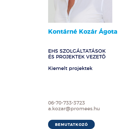
Kontárné Kozár Ágota
EHS SZOLGÁLTATÁSOK
ÉS PROJEKTEK VEZETŐ
Kiemelt projektek
06-70-733-3723
a.kozar@promees.hu
BEMUTATKOZÓ