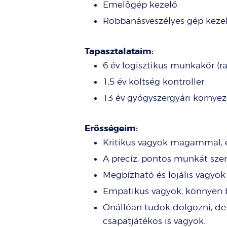
Emelőgép kezelő
Robbanásveszélyes gép keze
Tapasztalataim:
6 év logisztikus munkakőr (ra
1,5 év költség kontroller
13 év gyógyszergyári körny
Erősségeim:
Kritikus vagyok magammal, 
A precíz, pontos munkát sze
Megbízható és lojális vagy
Empatikus vagyok, könnyen 
Önállóan tudok dolgozni, de
csapatjátékos is vagyok.