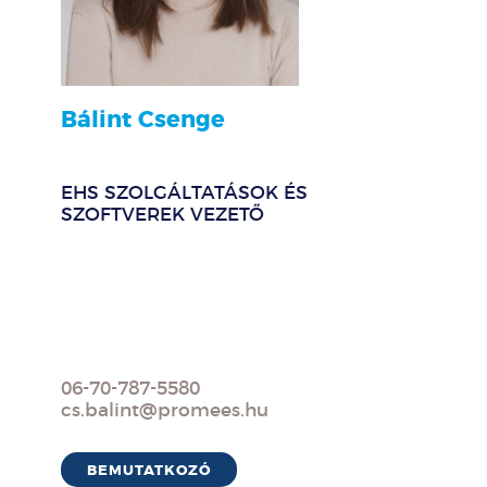
Bálint Csenge
EHS SZOLGÁLTATÁSOK ÉS
SZOFTVEREK VEZETŐ
06-70-787-5580
cs.balint@promees.hu
BEMUTATKOZÓ