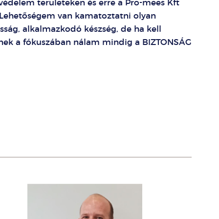
védelem területeken és erre a Pro-mees Kft
 Lehetőségem van kamatoztatni olyan
ság, alkalmazkodó készség, de ha kell
minek a fókuszában nálam mindig a BIZTONSÁG