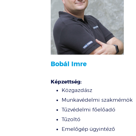
Bobál Imre
Képzettség:
Közgazdász
Munkavédelmi szakmérnök
Tűzvédelmi főelőadó
Tűzoltó
Emelőgép ügyintéző