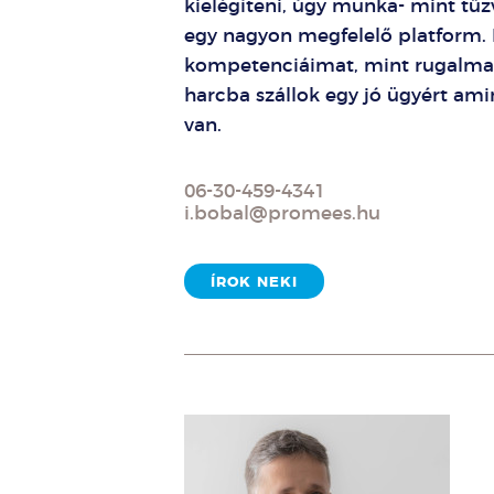
kielégíteni, úgy munka- mint tűz
egy nagyon megfelelő platform.
kompetenciáimat, mint rugalmas
harcba szállok egy jó ügyért a
van.
06-30-459-4341
i.bobal@promees.hu
ÍROK NEKI