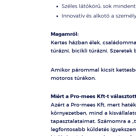
Széles látókörű, sok mindent
Innovatív és alkotó a szemé
Magamról:
Kertes házban élek, családomma
túrázni, bicikli túrázni. Szeretek
Amikor párommal kicsit kettesben
motoros túrákon.
Miért a Pro-mees Kft-t választo
Azért a Pro-mees Kft, mert hat
környezetben, mind a kisvállalat
tapasztalataimat. Számomra a „te
legfontosabb küldetés igyeksze