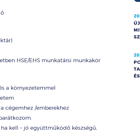
lő
20
ÚJ
MI
S
ktár)
20
ezetben HSE/EHS munkatársi munkakör
PC
TA
É
és a környezetemmel
retem
ok a cégemhez /emberekhez
barátkozom.
 ha kell – jó együttműködő készségű,