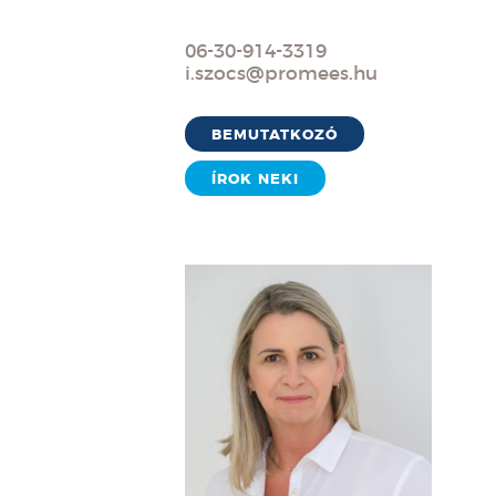
06-30-914-3319
i.szocs@promees.hu
BEMUTATKOZÓ
ÍROK NEKI